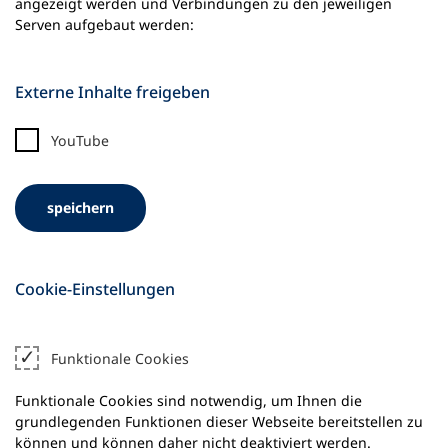
angezeigt werden und Verbindungen zu den jeweiligen
n
Serven aufgebaut werden:
e
m
n
Externe Inhalte freigeben
e
u
e
YouTube
n
T
a
speichern
b
)
Cookie-Einstellungen
Funktionale Cookies
Funktionale Cookies sind notwendig, um Ihnen die
grundlegenden Funktionen dieser Webseite bereitstellen zu
können und können daher nicht deaktiviert werden.