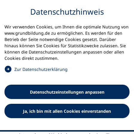
Inhalt anspringen
Datenschutzhinweis
Startseite
Wir verwenden Cookies, um Ihnen die optimale Nutzung von
Datenschutz-Einstellungen für grundbildung.de
www.grundbildung.de zu ermöglichen. Es werden für den
Betrieb der Seite notwendige Cookies gesetzt. Darüber
Datenschutz-Einstellungen für
hinaus können Sie Cookies für Statistikzwecke zulassen. Sie
können die Datenschutzeinstellungen anpassen oder allen
grundbildung.de
Cookies direkt zustimmen.
Hier können Sie Ihre Datenschutz-Einstellungen für die
(
Zur Datenschutzerklärung
Website grundbildung.de sehen und ändern.
Ö
f
f
Datenschutz­einstellungen anpassen
n
e
t
Ja, ich bin mit allen Cookies einverstanden
i
Freigabe von Sozialen Medieninhalten
n
e
Ich stimme zu, dass Inhalte aus folgenden Kanälen
i