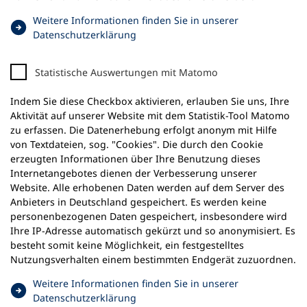
Weitere Informationen finden Sie in unserer
(
Datenschutzerklärung
Ö
f
Statistische Auswertungen mit Matomo
f
n
Indem Sie diese Checkbox aktivieren, erlauben Sie uns, Ihre
e
Aktivität auf unserer Website mit dem Statistik-Tool Matomo
t
zu erfassen. Die Datenerhebung erfolgt anonym mit Hilfe
i
von Textdateien, sog. "Cookies". Die durch den Cookie
n
erzeugten Informationen über Ihre Benutzung dieses
e
Internetangebotes dienen der Verbesserung unserer
i
Website. Alle erhobenen Daten werden auf dem Server des
n
Anbieters in Deutschland gespeichert. Es werden keine
e
personenbezogenen Daten gespeichert, insbesondere wird
m
Ihre IP-Adresse automatisch gekürzt und so anonymisiert. Es
n
besteht somit keine Möglichkeit, ein festgestelltes
e
Nutzungsverhalten einem bestimmten Endgerät zuzuordnen.
u
e
Weitere Informationen finden Sie in unserer
n
(
Datenschutzerklärung