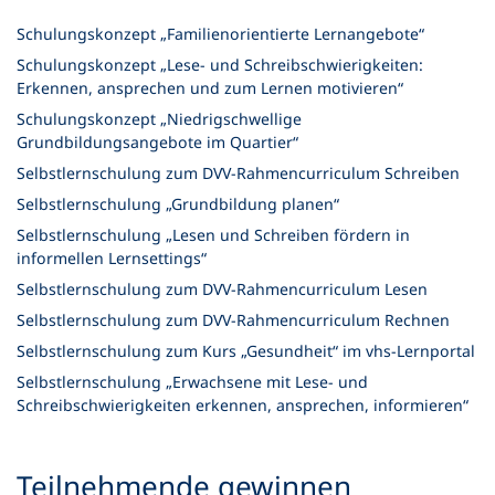
n
Schulungskonzept „Familienorientierte Lernangebote“
e
m
Schulungskonzept „Lese- und Schreibschwierigkeiten:
n
Erkennen, ansprechen und zum Lernen motivieren“
e
Schulungskonzept „Niedrigschwellige
u
Grundbildungsangebote im Quartier“
e
Selbstlernschulung zum DVV-Rahmencurriculum Schreiben
n
T
Selbstlernschulung „Grundbildung planen“
a
Selbstlernschulung „Lesen und Schreiben fördern in
b
informellen Lernsettings“
)
Selbstlernschulung zum DVV-Rahmencurriculum Lesen
Selbstlernschulung zum DVV-Rahmencurriculum Rechnen
Selbstlernschulung zum Kurs „Gesundheit“ im vhs-Lernportal
Selbstlernschulung „Erwachsene mit Lese- und
Schreibschwierigkeiten erkennen, ansprechen, informieren“
Teilnehmende gewinnen