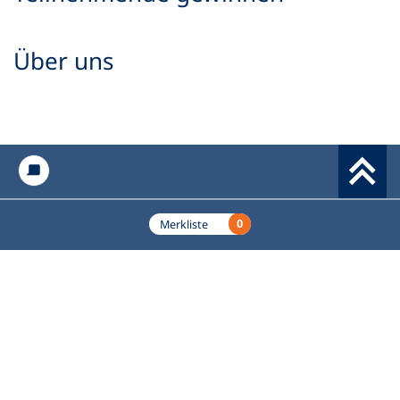
Über uns
Werkzeuge
0
Merkliste
Grundbildung.de
Fußzeile
Das Fachportal des Deutschen Volkshochschul-Verbands
(DVV) e.V. für Alphabetisierung und Grundbildung.
Hier finden Lehrkräfte und Multiplikator*innen
praxiserprobte, kostenfreie Lehrmaterialien,
Hintergrundinformationen und Fortbildungsangebote.