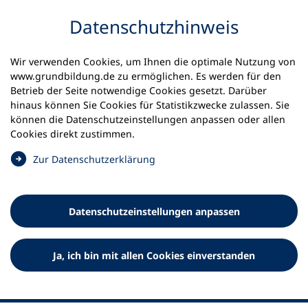
Inhalt anspringen
Datenschutzhinweis
Startseite
Sitemap Grundbildung.de
Wir verwenden Cookies, um Ihnen die optimale Nutzung von
www.grundbildung.de zu ermöglichen. Es werden für den
Sitemap
Betrieb der Seite notwendige Cookies gesetzt. Darüber
hinaus können Sie Cookies für Statistikzwecke zulassen. Sie
können die Datenschutzeinstellungen anpassen oder allen
Cookies direkt zustimmen.
(
Zur Datenschutzerklärung
Ö
Alphabetisierung & Grundbildung
f
f
Datenschutz­einstellungen anpassen
n
e
Lehrmaterial
t
Ja, ich bin mit allen Cookies einverstanden
i
n
Schulungen
e
i