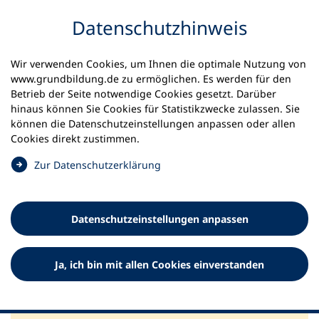
Inhalt anspringen
Datenschutzhinweis
Wir verwenden Cookies, um Ihnen die optimale Nutzung von
www.grundbildung.de zu ermöglichen. Es werden für den
Betrieb der Seite notwendige Cookies gesetzt. Darüber
hinaus können Sie Cookies für Statistikzwecke zulassen. Sie
können die Datenschutzeinstellungen anpassen oder allen
Cookies direkt zustimmen.
(
Zur Datenschutzerklärung
Ö
f
f
Datenschutz­einstellungen anpassen
n
e
t
Ja, ich bin mit allen Cookies einverstanden
i
n
Startseite
Lehrmaterial
e
i