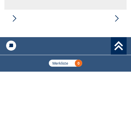
Werkzeuge
0
Merkliste
Grundbildung.de
Fußzeile
Das Fachportal des Deutschen Volkshochschul-Verbands
(DVV) e.V. für Alphabetisierung und Grundbildung.
Hier finden Lehrkräfte und Multiplikator*innen
praxiserprobte, kostenfreie Lehrmaterialien,
Hintergrundinformationen und Fortbildungsangebote.