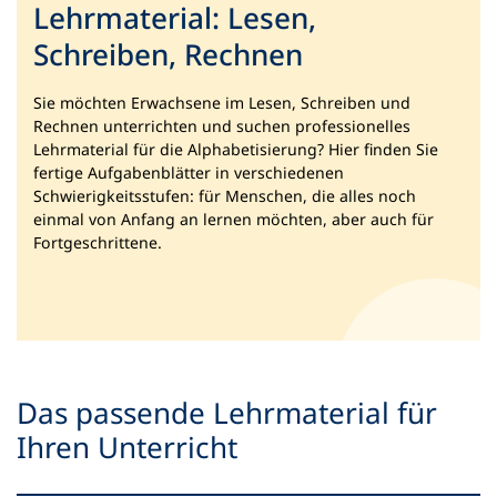
Lehrmaterial: Lesen,
n
e
Schreiben, Rechnen
m
n
Sie möchten Erwachsene im Lesen, Schreiben und
e
Rechnen unterrichten und suchen professionelles
u
Lehrmaterial für die Alphabetisierung? Hier finden Sie
e
fertige Aufgabenblätter in verschiedenen
n
Schwierigkeitsstufen: für Menschen, die alles noch
T
einmal von Anfang an lernen möchten, aber auch für
a
Fortgeschrittene.
b
)
Das passende Lehrmaterial für
Ihren Unterricht