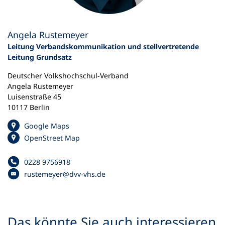
Angela Rustemeyer
Leitung Verbandskommunikation und stellvertretende
Leitung Grundsatz
Deutscher Volkshochschul-Verband
Angela Rustemeyer
Luisenstraße 45
10117 Berlin
(
Google Maps
Ö
(
OpenStreet Map
f
Ö
f
f
0228 9756918
Telefonnummer
n
f
rustemeyer
dvv-vhs
de
e
E
n
t
-
e
i
M
t
n
a
i
Das könnte Sie auch interessieren
e
i
n